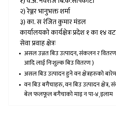
१)
व.अ. नवराज बि.क.सापकोटा
२)
रेञ्जर भानुभक्त शर्मा
३)
का. स रंजित कुमार मंडल
कार्यालयको कार्यक्षेत्रः
प्रदेश १ का १४ वट
सेवा प्रवाह क्षेत्रः
असल
उन्नत बिउ उत्पादन, संकलन र वितरण 
आदि लाई निःशुल्क बिउ वितरण )
असल बिउ उत्पादन हुने वन क्षेत्रहरुको बा
वन बिउ बगैचाहरु
, वन बिउ उत्पादन क्षेत्र, 
बेल फलफूल बगैचाको माइ न पा-४¸इलाम