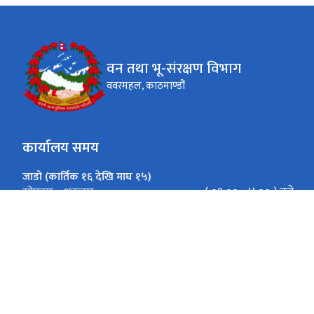
वन तथा भू-संरक्षण विभाग
ववरमहल, काठमाण्डौं
कार्यालय समय
जाडो (कार्तिक १६ देखि माघ १५)
( ०९:०० - ४:०० ) बजे
सोमवार - शुक्रवार
गर्मी (माघ १६ देखि कार्तिक १५)
( ०९:०० - ५:०० ) बजे
सोमवार - शुक्रवार