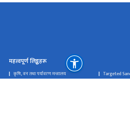
महत्त्वपूर्ण लिङ्कहरू
कृषि, वन तथा पर्यावरण मन्त्रालय
Targeted Sanc
राष्ट्रिय निकुञ्ज तथा वन्यजन्तु संरक्षण बिभाग
वातावरण बिभाग
वन अनुसन्धान तथा प्रशिक्षण केन्द्र
वनस्पति बिभाग
रेड कार्यान्वयन केन्द्र
राष्ट्रिय प्राकृत
ववरमहल, काठमाण