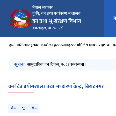
नेपाल सरकार
कृषि, वन तथा पर्यावरण मन्त्रालय
म
मुख्य न
वन तथा भू-संरक्षण विभाग
ववरमहल, काठमाण्डौं
हाम्रो बारे
मातहतका कार्यालयहरु
स्रोतहरु
अभिलेखालय
प्रदेश वन मन
मुख्य नेभिगेसनमा जानुहोस्
सूचना
सामुदायिक वन दिवस¸ २०८३ सम्वन्धमा ।
वन विउ प्रयोगशाला तथा भण्डारण केन्द्र, बिराटनगर
A
A