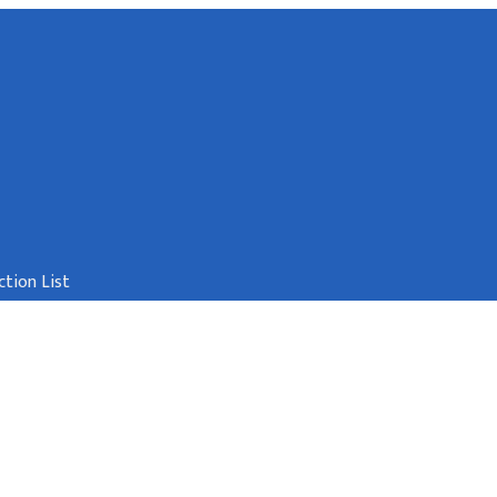
tion List
िक स्रोत तथा वित्त आयोग
्डौं
info@dofsc.gov.np
९७७-१-५३२०३०३, ५३२१२३१, ५३१६३७९,