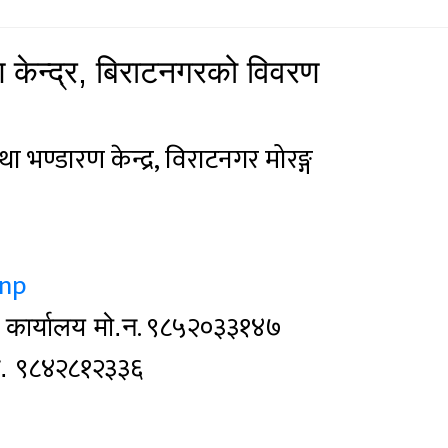
केन्द्र
,
बिराटनगरको विवरण
 भण्डारण केन्द्र, विराटनगर मोरङ्ग
.np
ा
. ९८५२०३३१४७
कार्यालय मो.न
९८४२८१२३३६
ं.