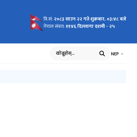
वि.सं:
२०८३ साउन २२ गते शुक्रबार, ०३:४८ बजे
स्थित वन
नेपाल संवत:
११४६ दिल्लागा दशमी - २५
भाषा चयन गर्नुह
भाषा प
NEP
खोज्नुहोस्