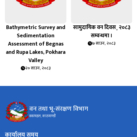
Bathymetric Survey and
सामुदायिक वन दिवस¸ २०८३
Sedimentation
सम्वन्धमा ।
Assessment of Begnas
७ साउन, २०८३
and Rupa Lakes, Pokhara
Valley
२० साउन, २०८३
वन तथा भू-संरक्षण विभाग
ववरमहल, काठमाण्डौं
कार्यालय समय