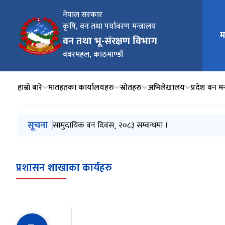
नेपाल सरकार
कृषि, वन तथा पर्यावरण मन्त्रालय
म
मुख्य न
वन तथा भू-संरक्षण विभाग
ववरमहल, काठमाण्डौं
हाम्रो बारे
मातहतका कार्यालयहरु
स्रोतहरु
अभिलेखालय
प्रदेश वन मन
मुख्य नेभिगेसनमा जानुहोस्
सूचना
सामुदायिक वन दिवस¸ २०८३ सम्वन्धमा ।
प्रशासन शाखाका कार्यहरु