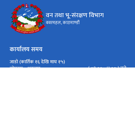
वन तथा भू-संरक्षण विभाग
ववरमहल, काठमाण्डौं
कार्यालय समय
जाडो (कार्तिक १६ देखि माघ १५)
( ०९:०० - ४:०० ) बजे
सोमवार - शुक्रवार
गर्मी (माघ १६ देखि कार्तिक १५)
( ०९:०० - ५:०० ) बजे
सोमवार - शुक्रवार