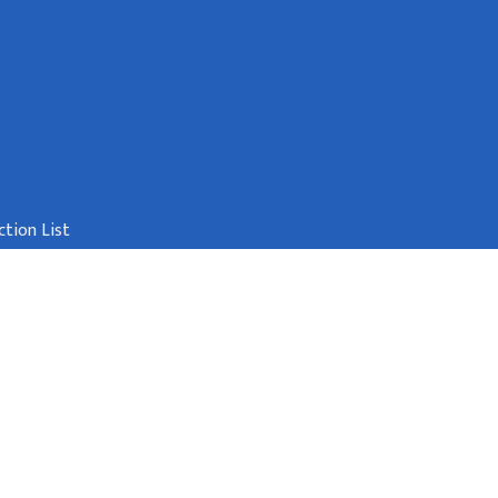
tion List
िक स्रोत तथा वित्त आयोग
्डौं
info@dofsc.gov.np
९७७-१-५३२०३०३, ५३२१२३१, ५३१६३७९,