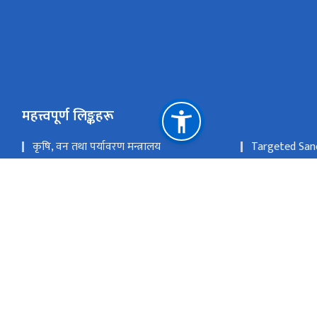
महत्त्वपूर्ण लिङ्कहरू
कृषि, वन तथा पर्यावरण मन्त्रालय
Targeted Sanc
राष्ट्रिय निकुञ्ज तथा वन्यजन्तु संरक्षण बिभाग
वातावरण बिभाग
वन अनुसन्धान तथा प्रशिक्षण केन्द्र
वनस्पति बिभाग
रेड कार्यान्वयन केन्द्र
राष्ट्रिय प्राकृत
ववरमहल, काठमाण