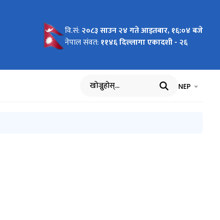
वि.सं:
२०८३ साउन २४ गते आइतबार, १६:०४ बजे
स्थित वन
नेपाल संवत:
११४६ दिल्लागा एकादशी - २६
भाषा चयन गर्नुह
भाषा प
NEP
खोज्नुहोस्