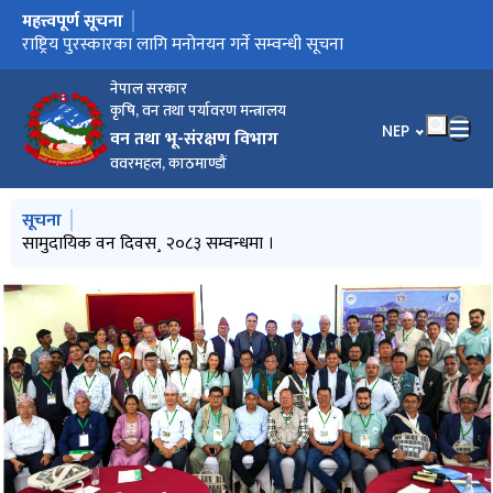
महत्त्वपूर्ण सूचना
मुख्य नेभिगेसनमा जानुहोस्
सामुदायिक वन दिवस¸ २०८३ सम्वन्धमा ।
राष्ट्रिय पुरस्कारका लागि मनोनयन गर्ने सम्वन्धी सूचना
वन डढेलो व्यवस्थापन सप्ताह सम्वन्धमा ।
वन डढेलो सम्वन्धमा वन तथा भू-संरक्षण बिभागले ७ वटै प्रदेश स्थित वन
मन्त्रालय र वन निर्देशनालयहरुलाइ गरेको अनुरोध
नेपाल सरकार
कृषि, वन तथा पर्यावरण मन्त्रालय
भाषा चयन गर्नुहोस
NEP
वन तथा भू-संरक्षण विभाग
ववरमहल, काठमाण्डौं
मुख्य नेभिगेसनमा जानुहोस्
सूचना
सामुदायिक वन दिवस¸ २०८३ सम्वन्धमा ।