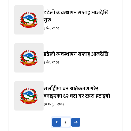
डढेलो व्यवस्थापन सप्ताह आजदेखि
सुरु
१ चैत, २०८२
डढेलो व्यवस्थापन सप्ताह आजदेखि
१ चैत, २०८२
सर्लाहीमा वन अतिक्रमण गरेर
बनाइएका ६२ वटा घर टहरा हटाइयो
३० फागुन, २०८२
१
२