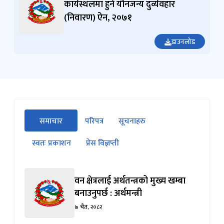
कार्यस्थलमा हुने यौनजन्य दुर्व्यवहार
(निवारण) ऐन, २०७१
डाउनलोड
सीधा
समाचार
परिपत्र
सूचनाहरु
पहिलो
(सक्रिय ट्याब)
ट्याबको
स्वतः प्रकाशन
प्रेस विज्ञप्ती
सामग्रीमा
जानुहोस्
वन क्षेत्रलाई अर्थतन्त्रको मुख्य खम्बा
बनाउनुपर्छ : अर्थमन्त्री
७ चैत, २०८२