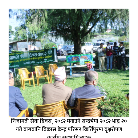
निजामती सेवा दिवस¸ २०८२ मनाउने सन्दर्भमा २०८२ भाद्र २०
गते वागवानि विकास केन्द्र परिसर किर्तिपुरमा वृक्षरोपण
कार्यमा सहभागिज्यूहरु