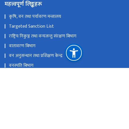
महत्त्वपूर्ण लिङ्कहरू
कृषि, वन तथा पर्यावरण मन्त्रालय
Targeted Sanction List
राष्ट्रिय निकुञ्ज तथा वन्यजन्तु संरक्षण बिभाग
वातावरण बिभाग
वन अनुसन्धान तथा प्रशिक्षण केन्द्र
वनस्पति बिभाग
रेड कार्यान्वयन केन्द्र
राष्ट्रिय प्राकृतिक स्रोत तथा वित्त आयोग
ववरमहल, काठमाण्डौं
info@dofsc.gov.np
९७७-१-५३२०३०३, ५३२१२३१, ५३१६३७९,