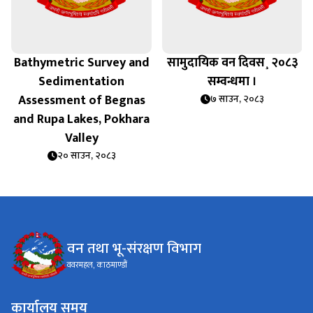
Bathymetric Survey and
सामुदायिक वन दिवस¸ २०८३
Sedimentation
सम्वन्धमा ।
Assessment of Begnas
७ साउन, २०८३
and Rupa Lakes, Pokhara
Valley
२० साउन, २०८३
वन तथा भू-संरक्षण विभाग
ववरमहल, काठमाण्डौं
कार्यालय समय