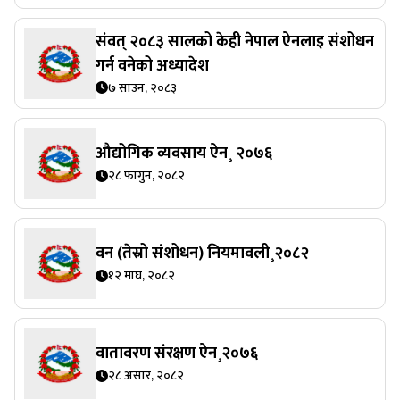
संवत् २०८३ सालको केही नेपाल ऐनलाइ संशोधन
गर्न वनेको अध्यादेश
७ साउन, २०८३
औद्योगिक व्यवसाय ऐन¸ २०७६
२८ फागुन, २०८२
वन (तेस्रो संशोधन) नियमावली¸२०८२
१२ माघ, २०८२
वातावरण संरक्षण ऐन¸२०७६
२८ असार, २०८२